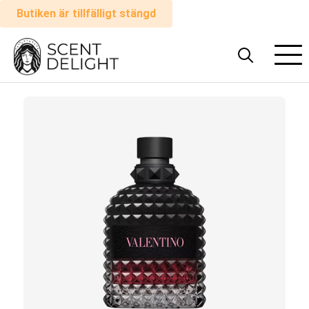
Butiken är tillfälligt stängd
Alla
parfymer
Man
Kvinna
Hur
det
fungerar
Kundvagn