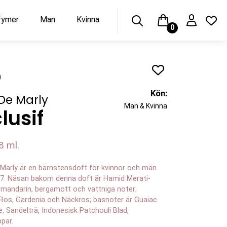
rfymer
Man
Kvinna
0
)
Kön:
De Marly
Man & Kvinna
lusif
8 ml.
Marly är en bärnstensdoft för kvinnor och män.
17. Näsan bakom denna doft är Hamid Merati-
 mandarin, bergamott och vattniga noter;
 Ros, Gardenia och Näckros; basnoter är Guaiac
e, Sandelträ, Indonesisk Patchouli Blad,
par.