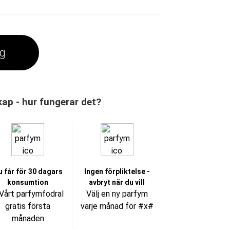
rg
p - hur fungerar det?
u får för 30 dagars
Ingen förpliktelse -
konsumtion
avbryt när du vill
Vårt parfymfodral
Välj en ny parfym
gratis första
varje månad för #x#
månaden