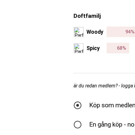
Doftfamilj
Woody
Spicy
är du redan medlem? - logga in
Köp som medle
En gång köp - no