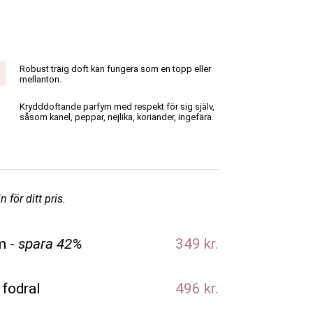
Robust träig doft kan fungera som en topp eller
mellanton.
Krydddoftande parfym med respekt för sig själv,
såsom kanel, peppar, nejlika, koriander, ingefära.
 för ditt pris.
m -
spara 42%
349 kr.
 fodral
496 kr.