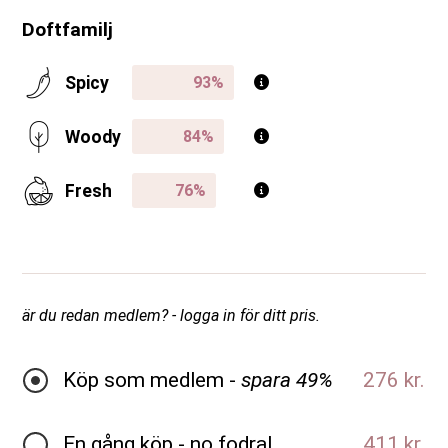
Doftfamilj
Spicy
Woody
Fresh
är du redan medlem? - logga in för ditt pris.
Köp som medlem -
spara 49%
276 kr.
En gång köp - no fodral
411 kr.