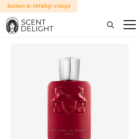
Butiken är tillfälligt stängd
Alla
parfymer
Man
Kvinna
Hur
det
fungerar
Kundvagn