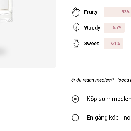
Fruity
Woody
Sweet
är du redan medlem? - logga in
Köp som medle
En gång köp - no