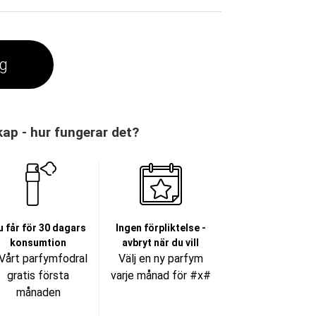
rg
p - hur fungerar det?
u får för 30 dagars
Ingen förpliktelse -
konsumtion
avbryt när du vill
Vårt parfymfodral
Välj en ny parfym
gratis första
varje månad för #x#
månaden