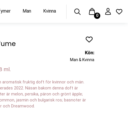
rfymer
Man
Kvinna
0
rfume
Kön:
Man & Kvinna
8 ml.
romatisk fruktig doft för kvinnor och män.
nserades 2022. Näsan bakom denna doft är
r är melon, persika, päron och grönt äpple;
lommon, jasmin och bulgarisk ros; basnoter är
ter och Dreamwood.