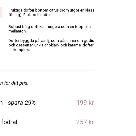
Fruktiga dofter bortom citrus (som utgör en klass
för sig). Frukt och nötter
Robust träig doft kan fungera som en topp eller
mellanton.
Dofter byggda på vanilj, som påminner om godis
och desserter. Enkla choklad- och karamelldofter
till komplexa.
 för ditt pris.
m -
spara 29%
199 kr.
 fodral
257 kr.