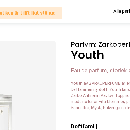
Alla pa
utiken är tillfälligt stängd
Parfym: Zarkope
Youth
Eau de parfum, storlek: 
Youth av ZARKOPERFUME är en a
Detta är en ny doft. Youth la
Zarko Ahlmann Pavlov. Toppnote
medelnoter är vita blommor, p
Sandelträ, Mysk, Pulveriga no
Doftfamilj