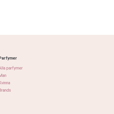
Parfymer
Alla parfymer
Man
Kvinna
Brands