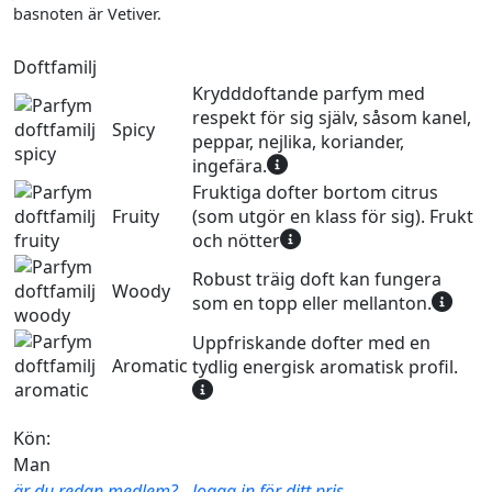
basnoten är Vetiver.
Doftfamilj
Krydddoftande parfym med
respekt för sig själv, såsom kanel,
Spicy
peppar, nejlika, koriander,
ingefära.
Fruktiga dofter bortom citrus
Fruity
(som utgör en klass för sig). Frukt
och nötter
Robust träig doft kan fungera
Woody
som en topp eller mellanton.
Uppfriskande dofter med en
Aromatic
tydlig energisk aromatisk profil.
Kön:
Man
är du redan medlem? - logga in för ditt pris.