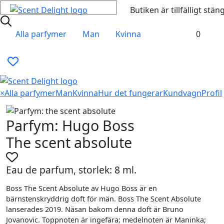
Butiken är tillfälligt stän
Alla parfymer
Man
Kvinna
0
×
Alla parfymer
Man
Kvinna
Hur det fungerar
Kundvagn
Profil
Parfym: Hugo Boss
The scent absolute
Eau de parfum, storlek: 8 ml.
Boss The Scent Absolute av Hugo Boss är en
bärnstenskryddrig doft för män. Boss The Scent Absolute
lanserades 2019. Näsan bakom denna doft är Bruno
Jovanovic. Toppnoten är ingefära; medelnoten är Maninka;