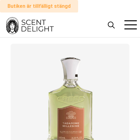
Butiken är tillfälligt stängd
Alla
parfymer
Man
Kvinna
Hur
det
fungerar
Kundvagn