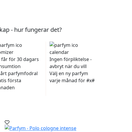
ap - hur fungerar det?
 får för 30 dagars
Ingen förpliktelse -
nsumtion
avbryt när du vill
Vårt parfymfodral
Välj en ny parfym
tis första
varje månad för #x#
naden