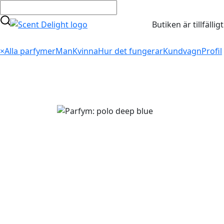
Butiken är tillfälli
×
Alla parfymer
Man
Kvinna
Hur det fungerar
Kundvagn
Profil