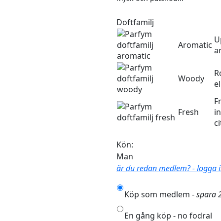
Doftfamilj
U
Aromatic
a
R
Woody
e
F
Fresh
i
c
Kön:
Man
är du redan medlem? - logga in 
Köp som medlem -
spara 
En gång köp - no fodral