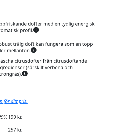
ppfriskande dofter med en tydlig energisk
romatisk profil.
obust träig doft kan fungera som en topp
ller mellanton.
räscha citrusdofter från citrusdoftande
ngredienser (särskilt verbena och
itrongräs).
för ditt pris.
29%
199 kr.
257 kr.