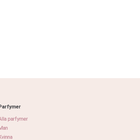
Parfymer
Alla parfymer
Man
Kvinna