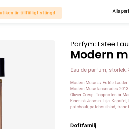
Alla pa
utiken är tillfälligt stängd
Parfym: Estee La
Modern m
Eau de parfum, storlek: 
Modern Muse av Estée Lauder ä
Modern Muse lanserades 2013
Olivier Cresp. Toppnoten är M
Kinesisk Jasmin, Lilja, Kaprifo
patchouli, patchouliblad, träno
Doftfamilj