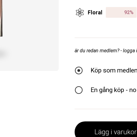
Floral
är du redan medlem? - logga in
Köp som medle
En gång köp - no
Lägg i varuko