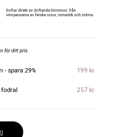
Doftar direkt av doftande blommor, från
vinnyanserna av färska rosor, romantik och sötma.
 för ditt pris.
m -
spara 29%
199 kr.
 fodral
257 kr.
rg