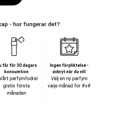
p - hur fungerar det?
u får för 30 dagars
Ingen förpliktelse -
konsumtion
avbryt när du vill
Vårt parfymfodral
Välj en ny parfym
gratis första
varje månad för #x#
månaden