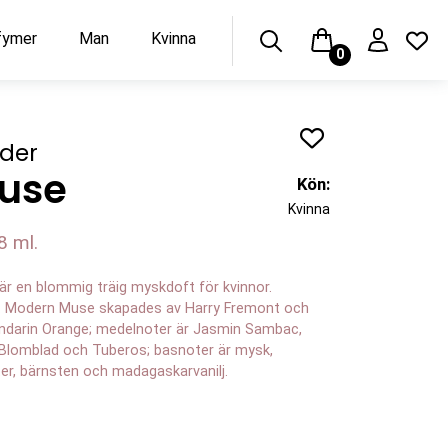
rfymer
Man
Kvinna
0
uder
use
Kön:
Kvinna
8 ml.
r en blommig träig myskdoft för kvinnor.
. Modern Muse skapades av Harry Fremont och
andarin Orange; medelnoter är Jasmin Sambac,
l, Blomblad och Tuberos; basnoter är mysk,
ter, bärnsten och madagaskarvanilj.