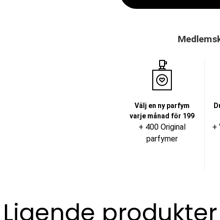
Medlemska
Välj en ny parfym
D
varje månad för 199
+ 400 Original
+ 
parfymer
Ligende produkter