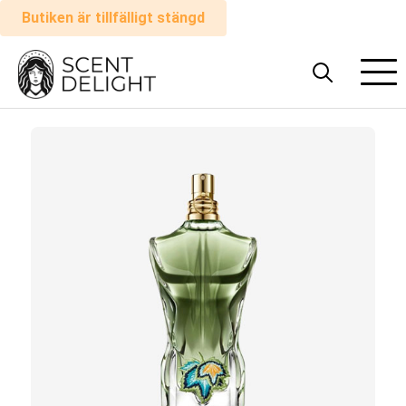
Butiken är tillfälligt stängd
Alla
parfymer
Man
Kvinna
Hur
det
fungerar
Kundvagn