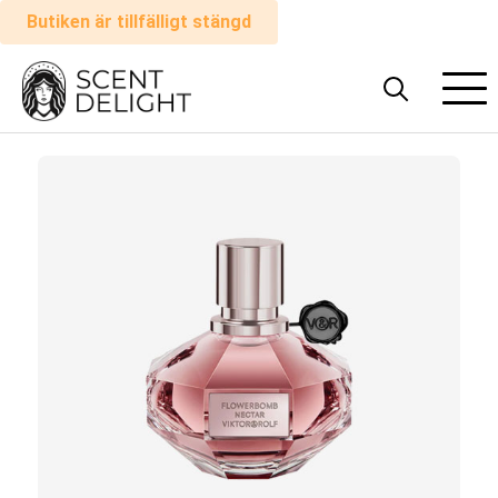
Butiken är tillfälligt stängd
Alla
parfymer
Man
Kvinna
Hur
det
fungerar
Kundvagn