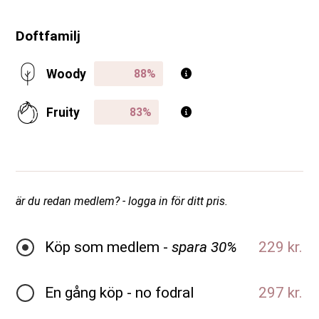
Doftfamilj
Woody
Fruity
är du redan medlem? - logga in för ditt pris.
Köp som medlem -
spara 30%
229 kr.
En gång köp - no fodral
297 kr.