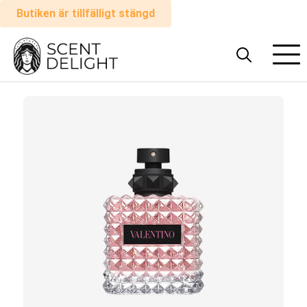
Butiken är tillfälligt stängd
Alla
parfymer
Man
Kvinna
Hur
det
fungerar
Kundvagn