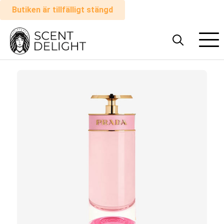
Butiken är tillfälligt stängd
Alla
parfymer
Man
Kvinna
Hur
det
fungerar
Kundvagn