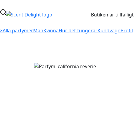
Butiken är tillfälli
×
Alla parfymer
Man
Kvinna
Hur det fungerar
Kundvagn
Profil