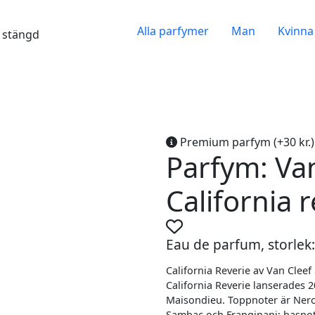
Alla parfymer
Man
Kvinna
gt stängd
Premium parfym (+30 kr.)
Parfym: Va
California 
Eau de parfum, storlek:
California Reverie av Van Cleef
California Reverie lanserades
Maisondieu. Toppnoter är Nero
Sambac och Frangipani; basnote