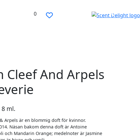
0
n Cleef And Arpels
reverie
 8 ml.
 & Arpels är en blommig doft för kvinnor.
 2014. Näsan bakom denna doft är Antoine
li och Mandarin Orange; medelnoter är Jasmine
r är bivax och vanilj.