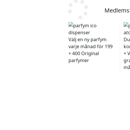
Medlemsk
Välj en ny parfym
Du
varje månad för 199
ko
+ 400 Original
+ 
parfymer
gra
må