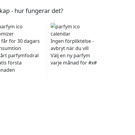
ap - hur fungerar det?
 får för 30 dagars
Ingen förpliktelse -
nsumtion
avbryt när du vill
Vårt parfymfodral
Välj en ny parfym
tis första
varje månad för #x#
naden