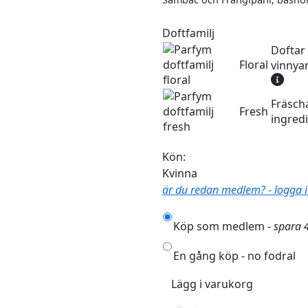
Doftfamilj
Doftar
Floral
vinnya
Fräscha
Fresh
ingredi
Kön:
Kvinna
är du redan medlem? - logga in 
Köp som medlem -
spara 
En gång köp - no fodral
Lägg i varukorg