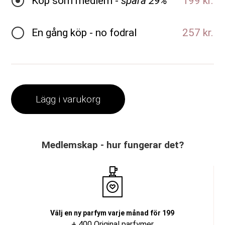
Köp som medlem -
spara 29%
199 kr.
En gång köp - no fodral
257 kr.
Lägg i varukorg
Medlemskap - hur fungerar det?
Välj en ny parfym varje månad för 199
+ 400 Original parfymer