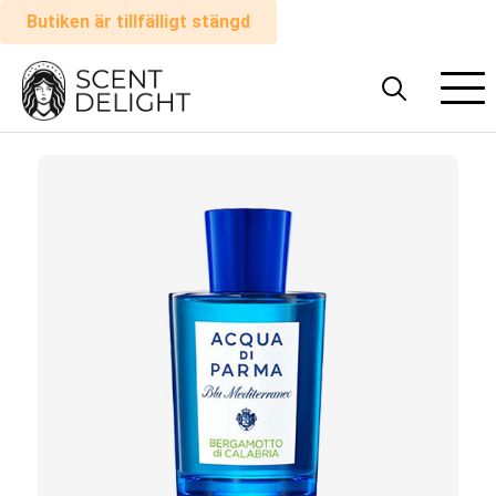
Butiken är tillfälligt stängd
Alla
parfymer
Man
Kvinna
Hur
det
fungerar
Kundvagn