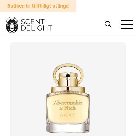
Butiken är tillfälligt stängd
Alla
parfymer
Man
Kvinna
Hur
det
fungerar
Kundvagn