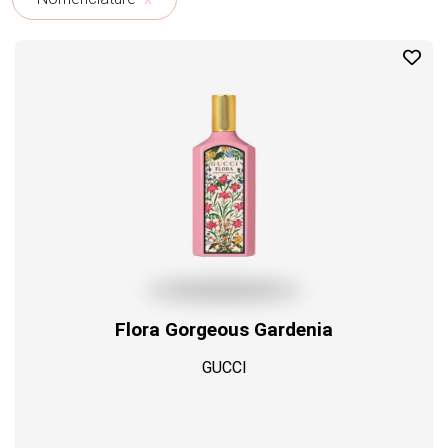
Profil
Flora Gorgeous Gardenia
GUCCI