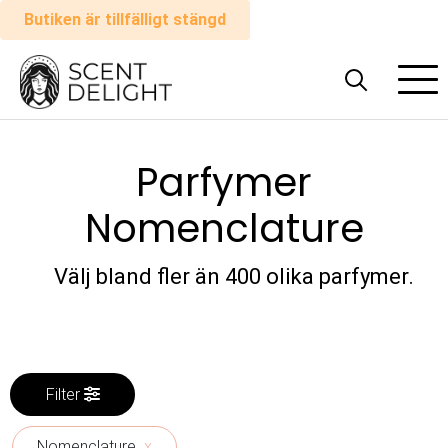
Butiken är tillfälligt stängd
Alla
parfymer
Parfymer
Man
Nomenclature
Kvinna
Välj bland fler än 400 olika parfymer.
Hur
det
fungerar
Filter
Kundvagn
Nomenclature
x