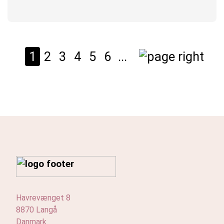
1
2
3
4
5
6
...
Havrevænget 8
8870 Langå
Danmark