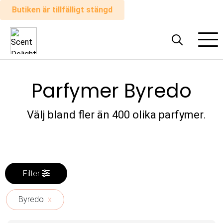
Butiken är tillfälligt stängd
Alla
parfymer
Parfymer Byredo
Man
Kvinna
Välj bland fler än 400 olika parfymer.
Hur
det
Filter
fungerar
Byredo
x
Kundvagn